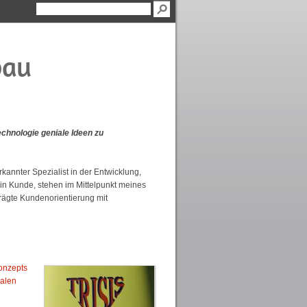
bau
echnologie geniale Ideen zu
d
"Tramp" an Enfield
"Strike" Modell
kannter Spezialist in der Entwicklung,
in Kunde, stehen im Mittelpunkt meines
rägte Kundenorientierung mit
Konzepts
nalen