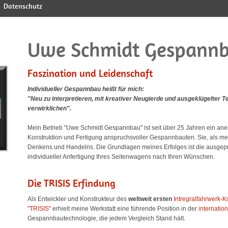
Datenschutz
Uwe Schmidt Gespann
Faszination und Leidenschaft
Individueller Gespannbau heißt für mich:
"Neu zu interpretieren, mit kreativer Neugierde und ausgeklügelter T
verwirklichen".
"Brookland" Modell
Pressemitteilungen
Trisis-Erfindung
"Moto Guzzi"
Historie
Hedingham Trisis Test
"Flash" an Triumph
Uwe Schmidt VITA
Online-Magazine
"Tramp" Modell
"Scrambler" an Enfiel
Enfield Kooperation
BVHK e.V. Mitglied
"GEM" Modell
Fahrtraining
Mein Betrieb "Uwe Schmidt Gespannbau" ist seit über 25 Jahren ein aner
Konstruktion und Fertigung anspruchsvoller Gespannbauten. Sie, als me
Denkens und Handelns. Die Grundlagen meines Erfolges ist die ausgep
individueller Anfertigung Ihres Seitenwagens nach Ihren Wünschen.
Die TRISIS Erfindung
Als Entwickler und Konstrukteur des
weltweit ersten
Intregralfahrwerk-
"TRISIS"
erhielt meine Werkstatt eine führende Position in der
internatio
Gespannbautechnologie, die jedem Vergleich Stand hält.