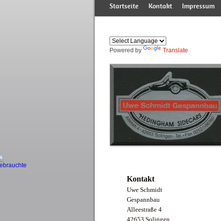
Startseite
Kontakt
Impressum
Powered by
Translate
Produktlinie & Details
TRISIS Kombinationen
Übersicht Gebrauchte
Manufaktur-News
Leistungen
Kontakt
Uwe Schmidt
Gespannbau
Alleestraße 4
42653 Solingen