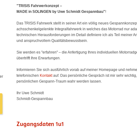
"TRISIS Fahrwerkonzept –
MADE in SOLINGEN by Uwe Schmidt Gespannbau"
!
Das TRISIS Fahrwerk stellt in seiner Art ein völlig neues Gespannkonzept 
achsschenkelgelenkte Integralfahrwerk in welches das Motorrad nur adap
technischen Herausforderungen im Detail definiere ich als Teil meiner
und anspruchvollem Qualitätsbewusstsein.
Sie werden es "erfahren" – die Anfertigung Ihres individuellen Motorra
übertrifft Ihre Erwartungen.
Informieren Sie sich ausführlich vorab auf meiner Homepage und nehm
d
telefonischen
Kontakt
auf. Das persönliche Gespräch ist mir sehr wichti
er
persönlichen Gespann-Traum wahr werden lassen.
Ihr Uwe Schmidt
Schmidt-Gespannbau
Zugangsdaten 1u1